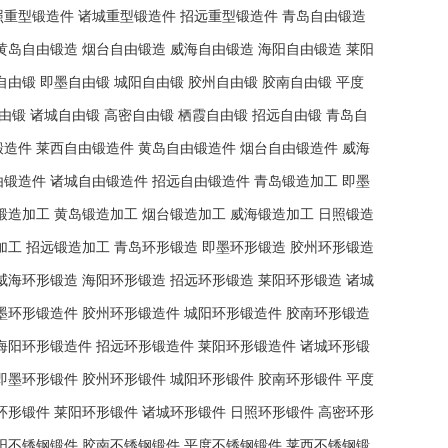
照重型锻造件
诸城重型锻造件
招远重型锻造件
青岛自由锻造
黄岛自由锻造
烟台自由锻造
威海自由锻造
海阳自由锻造
莱阳
自由锻
即墨自由锻
城阳自由锻
胶州自由锻
胶南自由锻
平度
由锻
诸城自由锻
高密自由锻
栖霞自由锻
招远自由锻
青岛自
锻造件
莱西自由锻造件
黄岛自由锻造件
烟台自由锻造件
威海
由锻造件
诸城自由锻造件
招远自由锻造件
青岛锻造加工
即墨
锻造加工
黄岛锻造加工
烟台锻造加工
威海锻造加工
日照锻造
加工
招远锻造加工
青岛环形锻造
即墨环形锻造
胶州环形锻造
威海环形锻造
海阳环形锻造
招远环形锻造
莱阳环形锻造
诸城
墨环形锻造件
胶州环形锻造件
城阳环形锻造件
胶南环形锻造
海阳环形锻造件
招远环形锻造件
莱阳环形锻造件
诸城环形锻
即墨环形锻件
胶州环形锻件
城阳环形锻件
胶南环形锻件
平度
环形锻件
莱阳环形锻件
诸城环形锻件
日照环形锻件
高密环形
阳不锈钢锻件
胶南不锈钢锻件
平度不锈钢锻件
莱西不锈钢锻