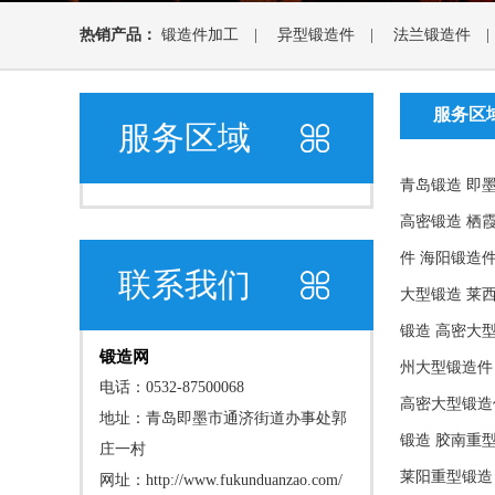
热销产品：
锻造件加工
|
异型锻造件
|
法兰锻造件
服务区
服务区域
青岛锻造
即
高密锻造
栖
件
海阳锻造
联系我们
大型锻造
莱
锻造
高密大
锻造网
州大型锻造件
电话：0532-87500068
高密大型锻造
地址：青岛即墨市通济街道办事处郭
锻造
胶南重
庄一村
莱阳重型锻造
网址：
http://www.fukunduanzao.com/