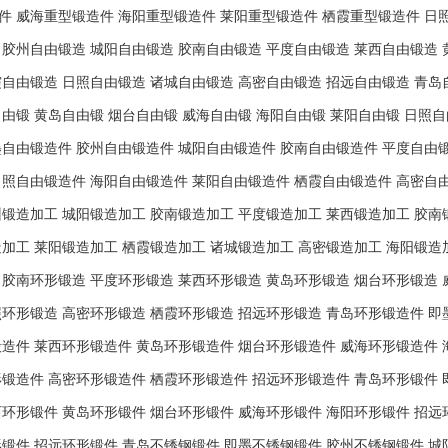
件
威海重型锻造件
海阳重型锻造件
莱阳重型锻造件
栖霞重型锻造件
日
胶州自由锻造
城阳自由锻造
胶南自由锻造
平度自由锻造
莱西自由锻造
霞自由锻造
日照自由锻造
诸城自由锻造
高密自由锻造
招远自由锻造
青岛
自由锻
黄岛自由锻
烟台自由锻
威海自由锻
海阳自由锻
莱阳自由锻
日照自
墨自由锻造件
胶州自由锻造件
城阳自由锻造件
胶南自由锻造件
平度自由
日照自由锻造件
海阳自由锻造件
莱阳自由锻造件
栖霞自由锻造件
高密自
州锻造加工
城阳锻造加工
胶南锻造加工
平度锻造加工
莱西锻造加工
胶南
造加工
莱阳锻造加工
栖霞锻造加工
诸城锻造加工
高密锻造加工
海阳锻造
胶南环形锻造
平度环形锻造
莱西环形锻造
黄岛环形锻造
烟台环形锻造
照环形锻造
高密环形锻造
栖霞环形锻造
招远环形锻造
青岛环形锻造件
即
锻造件
莱西环形锻造件
黄岛环形锻造件
烟台环形锻造件
威海环形锻造件
形锻造件
高密环形锻造件
栖霞环形锻造件
招远环形锻造件
青岛环形锻件
西环形锻件
黄岛环形锻件
烟台环形锻件
威海环形锻件
海阳环形锻件
招远
形锻件
招远环形锻件
青岛不锈钢锻件
即墨不锈钢锻件
胶州不锈钢锻件
城