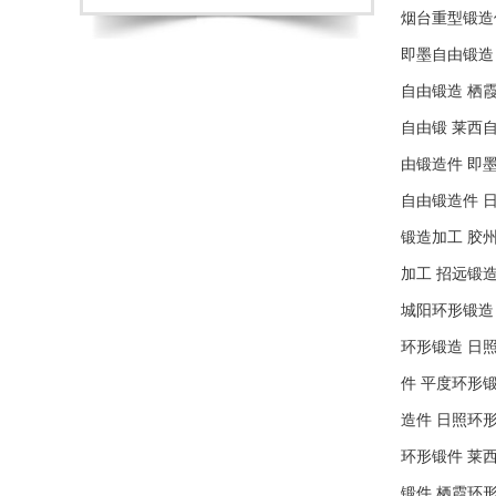
烟台重型锻造
即墨自由锻造
自由锻造
栖
自由锻
莱西
由锻造件
即
自由锻造件
锻造加工
胶
加工
招远锻
城阳环形锻造
环形锻造
日
件
平度环形
造件
日照环
环形锻件
莱
锻件
栖霞环