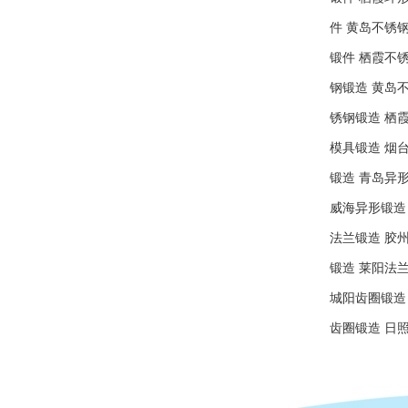
件
黄岛不锈
锻件
栖霞不
钢锻造
黄岛
锈钢锻造
栖
模具锻造
烟
锻造
青岛异
威海异形锻造
法兰锻造
胶
锻造
莱阳法
城阳齿圈锻造
齿圈锻造
日